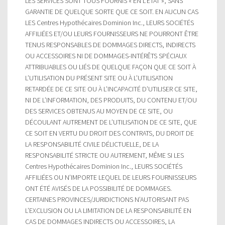
LES SERVICES SONT TOUS FOURNIS « EN L’ÉTAT », SANS
GARANTIE DE QUELQUE SORTE QUE CE SOIT. EN AUCUN CAS
LES Centres Hypothécaires Dominion Inc., LEURS SOCIÉTÉS
AFFILIÉES ET/OU LEURS FOURNISSEURS NE POURRONT ÊTRE
TENUS RESPONSABLES DE DOMMAGES DIRECTS, INDIRECTS
OU ACCESSOIRES NI DE DOMMAGES-INTÉRÊTS SPÉCIAUX
ATTRIBUABLES OU LIÉS DE QUELQUE FAÇON QUE CE SOIT À
L’UTILISATION DU PRÉSENT SITE OU À L’UTILISATION
RETARDÉE DE CE SITE OU À L’INCAPACITÉ D’UTILISER CE SITE,
NI DE L’INFORMATION, DES PRODUITS, DU CONTENU ET/OU
DES SERVICES OBTENUS AU MOYEN DE CE SITE, OU
DÉCOULANT AUTREMENT DE L’UTILISATION DE CE SITE, QUE
CE SOIT EN VERTU DU DROIT DES CONTRATS, DU DROIT DE
LA RESPONSABILITÉ CIVILE DÉLICTUELLE, DE LA
RESPONSABILITÉ STRICTE OU AUTREMENT, MÊME SI LES
Centres Hypothécaires Dominion Inc., LEURS SOCIÉTÉS
AFFILIÉES OU N’IMPORTE LEQUEL DE LEURS FOURNISSEURS
ONT ÉTÉ AVISÉS DE LA POSSIBILITÉ DE DOMMAGES.
CERTAINES PROVINCES/JURIDICTIONS N’AUTORISANT PAS
L’EXCLUSION OU LA LIMITATION DE LA RESPONSABILITÉ EN
CAS DE DOMMAGES INDIRECTS OU ACCESSOIRES, LA