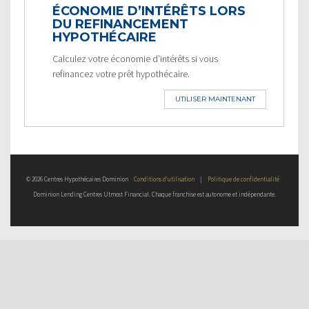
ÉCONOMIE D’INTÉRÊTS LORS
DU REFINANCEMENT
HYPOTHÉCAIRE
Calculez votre économie d’intérêts si vous
refinancez votre prêt hypothécaire.
UTILISER MAINTENANT
© 2026 Centres Hypothécaires Dominion
Conditions d’utilisation
|
Politique de confidentialité
Dominion Lending Centres Utmost Financial. Chaque franchise est autonome et indépendante.